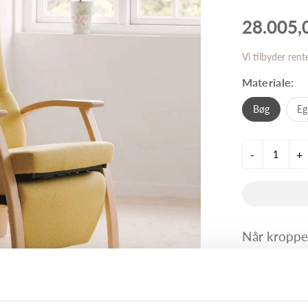
28.005,
Vi tilbyder rent
Materiale:
Bøg
Eg
-
+
Når kroppe
behovet for
hvor man s
det vigtigt