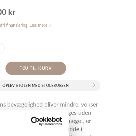
00 kr
efri finansiering. Læs mere
FØJ TIL KURV
OPLEV STOLEN MED STOLEBUSSEN
ns bevægelighed bliver mindre, vokser
 hjælp og pleje. Samtidig øges tiden
idder ned. Når man sidder meget, er
 at sidde godt og at kunne sidde i