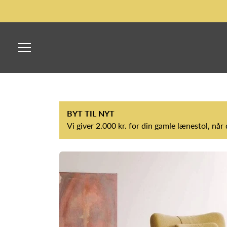
Skip
to
Content
Press
space
bar
to
BYT TIL NYT
toggle
Vi giver 2.000 kr. for din gamle lænestol, når
menu