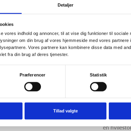
forskellige
Detaljer
er her en g
siddestilli
støtte i bl
ookies
hvilestillin
se vores indhold og annoncer, til at vise dig funktioner til sociale
kan udstyre
oplysninger om din brug af vores hjemmeside med vores partnere i
ysepartnere. Vores partnere kan kombinere disse data med andr
F.eks. kan d
et fra din brug af deres tjenester.
stolen, du 
nedfældelig
kan stolen u
Præferencer
Statistik
fodplade o
fås i mange
selv bestem
billederne
automatisk
Tillad valgte
775. Kontak
en hvilesto