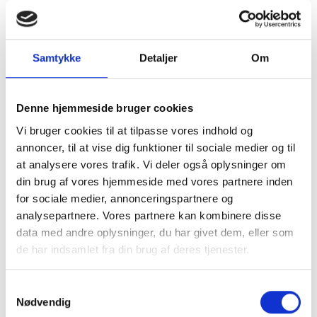
Grøn (Medley
67002)
Samtykke
Detaljer
Om
-
+
FØJ TIL KURV
Denne hjemmeside bruger cookies
Vi bruger cookies til at tilpasse vores indhold og
OPLEV STOLEN MED STOLEBUSSEN
annoncer, til at vise dig funktioner til sociale medier og til
at analysere vores trafik. Vi deler også oplysninger om
din brug af vores hjemmeside med vores partnere inden
SOMMERTILBUD: NU KUN KR: 8.995,-
for sociale medier, annonceringspartnere og
Tilbuddet gælder udvalgt betræk fra Gabriel,
analysepartnere. Vores partnere kan kombinere disse
data med andre oplysninger, du har givet dem, eller som
kontakt os for et godt tilbud, hvis du ønsker
de har indsamlet fra din brug af deres tjenester.
et andet betræk.
Model Aarhus er Farstrups attraktive lænestol
Samtykkevalg
til prisen, men selvom der er skåret ned på
Nødvendig