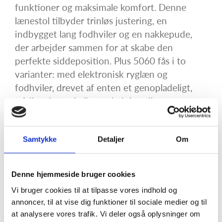
funktioner og maksimale komfort. Denne
lænestol tilbyder trinløs justering, en
indbygget lang fodhviler og en nakkepude,
der arbejder sammen for at skabe den
perfekte siddeposition. Plus 5060 fås i to
varianter: med elektronisk ryglæn og
fodhviler, drevet af enten et genopladeligt,
trådløst batteri eller en ledning til
stikkontakten. Du kan tilpasse stolen
yderligere ved at vælge mellem faste eller
Samtykke
Detaljer
Om
aftagelige armbakker, med eller uden velcro,
samt åbne eller lukkede sider.
Plus 5060 funktionsstolen er udstyret med en
Denne hjemmeside bruger cookies
række praktiske funktioner, der sigter mod at
Vi bruger cookies til at tilpasse vores indhold og
levere uovertruffen glæde og siddekomfort.
annoncer, til at vise dig funktioner til sociale medier og til
Den elektroniske ryglæn og fodhviler giver
at analysere vores trafik. Vi deler også oplysninger om