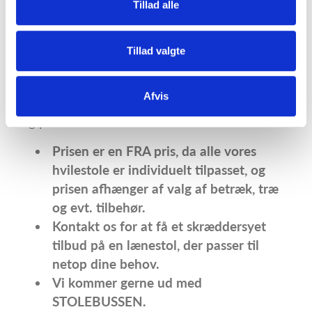
Tillad alle
oppustelig lændestøtte og meget mere. Vi
skræddersyr din stol, så den passer præcis til
Tillad valgte
dine ønsker og præferencer.
Plus 5060 er blot en blandt mange i Plus-
Afvis
serien, som rummer noget for enhver smag
og præference.
Prisen er en FRA pris, da alle vores
hvilestole er individuelt tilpasset, og
prisen afhænger af valg af betræk, træ
og evt. tilbehør.
Kontakt os for at få et skræddersyet
tilbud på en lænestol, der passer til
netop dine behov.
Vi kommer gerne ud med
STOLEBUSSEN.