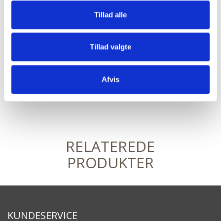
Vi kommer gerne ud med
STOLEBUSSEN.
Tillad alle
Vendor:
Farstrup
Tillad valgte
Tags:
Stabelstole
Afvis
RELATEREDE
PRODUKTER
KUNDESERVICE