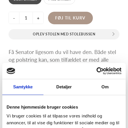
-
+
FØJ TIL KURV
OPLEV STOLEN MED STOLEBUSSEN
Få Senator ligesom du vil have den. Både stel
og polstring kan, som tilfældet er med alle
Farstrups stole, tilpasses den farve du ønsker. I
denne stabelstol er der garanti for god
siddekomfort. Senator fås også med en ekstra
Samtykke
Detaljer
Om
høj ryg, hvilket med sikkerhed er et hit.
Modellen med den høje ryg er stadig
stabelbar. Senator fås med armlæn og
Denne hjemmeside bruger cookies
aftageligt betræk. Derudover er der et bord i
Vi bruger cookies til at tilpasse vores indhold og
samme serie. Farstrup Contract stole leveres i
annoncer, til at vise dig funktioner til sociale medier og til